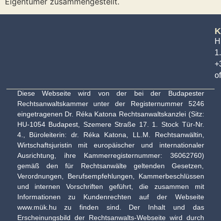
Eigentümer zusammengestellt.
K
H
1.
+
o
Diese Webseite wird von der bei der Budapester
Rechtsanwaltskammer unter der Registernummer 5246
eingetragenen Dr. Réka Katona Rechtsanwaltskanzlei (Sitz:
HU-1054 Budapest, Szemere Straße 17. 1. Stock Tür-Nr.
4., Büroleiterin: dr. Réka Katona, LL.M. Rechtsanwältin,
Wirtschaftsjuristin mit europäischer und internationaler
Ausrichtung, ihre Kammerregisternummer: 36062760)
gemäß den für Rechtsanwälte geltenden Gesetzen,
Verordnungen, Berufsempfehlungen, Kammerbeschlüssen
und internen Vorschriften geführt, die zusammen mit
Informationen zu Kundenrechten auf der Webseite
www.mük.hu zu finden sind. Der Inhalt und das
Erscheinungsbild der Rechtsanwalts-Webseite wird durch