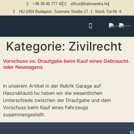
+36 30 45 777 42
office@katonareka.hu
HU-1054 Budapest, Szemere Straße 17. 1. Stock Tür-Nr. 4.
Kategorie:
Zivilrecht
Vorschuss vs. Draufgabe beim Kauf eines Gebraucht-
oder Neuwagens
In unserem Artikel in der Rubrik Garage auf
Használtautó.hu haben wir die wesentlichen
Unterschiede zwischen der Draufgabe und dem
Vorschuss beim Kauf eines Fahrzeugs
zusammengestellt.
K