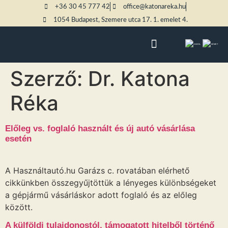
+36 30 45 777 42
office@katonareka.hu
1054 Budapest, Szemere utca 17. 1. emelet 4.
Szerző:
Dr. Katona
Réka
Előleg vs. foglaló használt és új autó vásárlása
esetén
A Használtautó.hu Garázs c. rovatában elérhető
cikkünkben összegyűjtöttük a lényeges különbségeket
a gépjármű vásárláskor adott foglaló és az előleg
között.
A külföldi tulajdonostól, támogatott hitelből történő