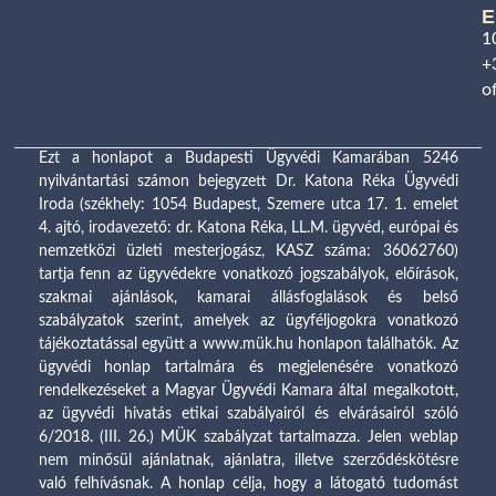
E
1
+
o
Ezt a honlapot a Budapesti Ügyvédi Kamarában 5246
nyilvántartási számon bejegyzett Dr. Katona Réka Ügyvédi
Iroda (székhely: 1054 Budapest, Szemere utca 17. 1. emelet
4. ajtó, irodavezető: dr. Katona Réka, LL.M. ügyvéd, európai és
nemzetközi üzleti mesterjogász, KASZ száma: 36062760)
tartja fenn az ügyvédekre vonatkozó jogszabályok, előírások,
szakmai ajánlások, kamarai állásfoglalások és belső
szabályzatok szerint, amelyek az ügyféljogokra vonatkozó
tájékoztatással együtt a www.mük.hu honlapon találhatók. Az
ügyvédi honlap tartalmára és megjelenésére vonatkozó
rendelkezéseket a Magyar Ügyvédi Kamara által megalkotott,
az ügyvédi hivatás etikai szabályairól és elvárásairól szóló
6/2018. (III. 26.) MÜK szabályzat tartalmazza. Jelen weblap
nem minősül ajánlatnak, ajánlatra, illetve szerződéskötésre
való felhívásnak. A honlap célja, hogy a látogató tudomást