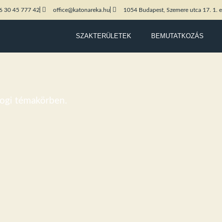
6 30 45 777 42
office@katonareka.hu
1054 Budapest, Szemere utca 17. 1. e
SZAKTERÜLETEK
BEMUTATKOZÁS
 jogi témakörben.