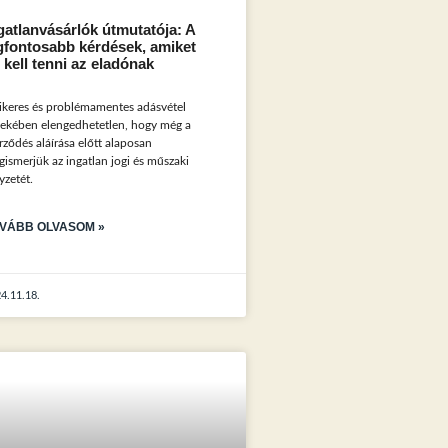
gatlanvásárlók útmutatója: A
gfontosabb kérdések, amiket
l kell tenni az eladónak
ikeres és problémamentes adásvétel
ekében elengedhetetlen, hogy még a
rződés aláírása előtt alaposan
ismerjük az ingatlan jogi és műszaki
yzetét.
VÁBB OLVASOM »
4.11.18.