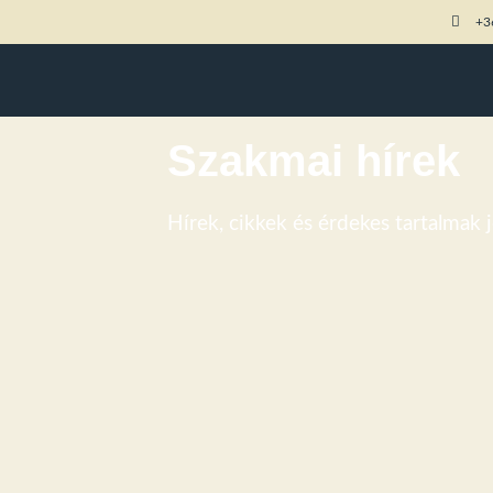
+3
Szakmai hírek
Hírek, cikkek és érdekes tartalmak