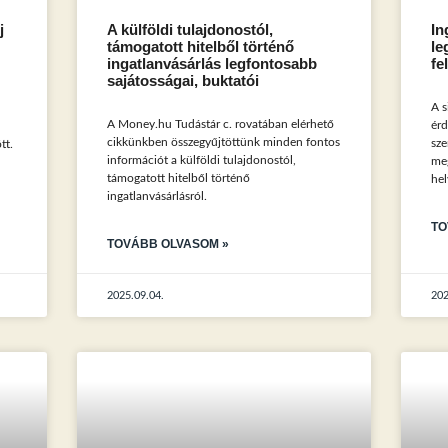
j
A külföldi tulajdonostól,
In
támogatott hitelből történő
le
ingatlanvásárlás legfontosabb
fe
sajátosságai, buktatói
A s
A Money.hu Tudástár c. rovatában elérhető
érd
cikkünkben összegyűjtöttünk minden fontos
sze
tt.
információt a külföldi tulajdonostól,
meg
támogatott hitelből történő
hel
ingatlanvásárlásról.
TO
TOVÁBB OLVASOM »
2025.09.04.
202