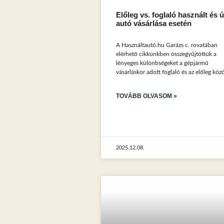
Előleg vs. foglaló használt és ú
autó vásárlása esetén
A Használtautó.hu Garázs c. rovatában
elérhető cikkünkben összegyűjtöttük a
lényeges különbségeket a gépjármű
vásárláskor adott foglaló és az előleg közö
TOVÁBB OLVASOM »
2025.12.08.